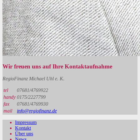
Wir freuen uns auf Ihre Kontaktaufnahme
RegioFinanz Michael Uhl e. K.
tel
07681/4769922
handy
0175/2227799
fax
07681/4769930
mail
info@regiofinanz.de
Impressum
Kontakt
Über uns
News