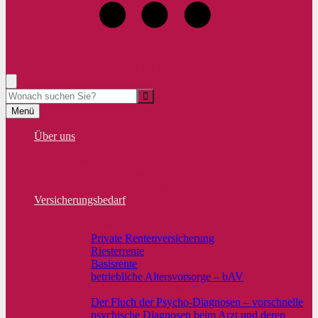
07681/4769922
Rufen Sie uns an, wir beraten Sie gerne!
Suche
Menü
Über uns
Über uns
News
RegioFinanz-Kunden stellen sich vor
Familien- und Systemaufstellung in Waldkirch
Versicherungsbedarf
Versicherungsbedarf
Die Altersvorsorge
Private Rentenversicherung
Riesterrente
Basisrente
betriebliche Altersvorsorge – bAV
BU Versicherung – Berufsunfähigkeit
Der Fluch der Psycho-Diagnosen – vorschnelle
psychische Diagnosen beim Arzt und deren