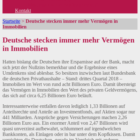
Was genau ist die Baufinanzierung?
Kontakt
Startseite
>
Deutsche stecken immer mehr Vermögen in
Immobilien
Deutsche stecken immer mehr Vermögen
in Immobilien
Hatten bislang die Deutschen ihre Ersparnisse auf der Bank, macht
sich jetzt der Nullzins bemerkbar und die Ergebnisse eines
Umdenkens sind ablesbar. So besitzen inzwischen laut Bundesbank
die deutschen Privathaushalte – Stand: drittes Quartal 2018 –
Immobilien im Wert von rund acht Billionen Euro. Damit übersteigt
das Vermögen in Immobilien den Wert des privaten Geldvermögens,
das sich auf circa 6,25 Billionen Euro beläuft.
Interessanterweise entfallen davon lediglich 1,33 Billionen auf
Anteilsrechte und Anteile an Investmentfonds, auf Aktien sogar nur
441 Milliarden. Ansprüche gegen Versicherungen machen 2,26
Billionen Euro aus. Ein enormer Anteil von 2,47 Billionen wird
quasi unverzinst aufbewahrt, schlummert auf irgendwelchen
Bankkonten, als Einlagen oder in bar unter dem Kopfkissen. Damit
verzichten die Deutschen, gerade im Vergleich mit anderen