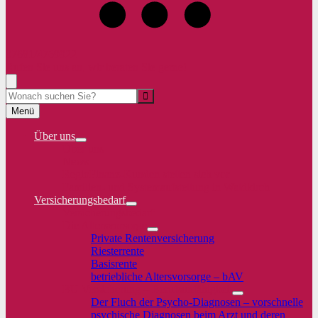
07681/4769922
Rufen Sie uns an, wir beraten Sie gerne!
Suche
Menü
Über uns
Über uns
News
RegioFinanz-Kunden stellen sich vor
Familien- und Systemaufstellung in Waldkirch
Versicherungsbedarf
Versicherungsbedarf
Die Altersvorsorge
Private Rentenversicherung
Riesterrente
Basisrente
betriebliche Altersvorsorge – bAV
BU Versicherung – Berufsunfähigkeit
Der Fluch der Psycho-Diagnosen – vorschnelle
psychische Diagnosen beim Arzt und deren