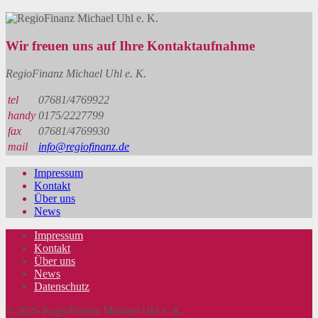
Wir freuen uns auf Ihre Kontaktaufnahme
RegioFinanz Michael Uhl e. K.
tel
07681/4769922
handy
0175/2227799
fax
07681/4769930
mail
info@regiofinanz.de
Impressum
Kontakt
Über uns
News
Impressum
Kontakt
Über uns
News
Datenschutz
© 2026 RegioFinanz Michael Uhl e. K.