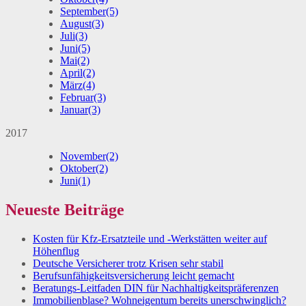
September
(5)
August
(3)
Juli
(3)
Juni
(5)
Mai
(2)
April
(2)
März
(4)
Februar
(3)
Januar
(3)
2017
November
(2)
Oktober
(2)
Juni
(1)
Neueste Beiträge
Kosten für Kfz-Ersatzteile und -Werkstätten weiter auf
Höhenflug
Deutsche Versicherer trotz Krisen sehr stabil
Berufsunfähigkeitsversicherung leicht gemacht
Beratungs-Leitfaden DIN für Nachhaltigkeitspräferenzen
Immobilienblase? Wohneigentum bereits unerschwinglich?