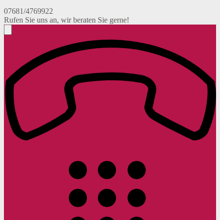
07681/4769922
Rufen Sie uns an, wir beraten Sie gerne!