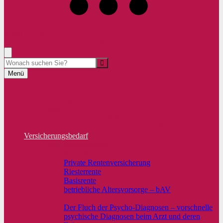
07681/4769922
Rufen Sie uns an, wir beraten Sie gerne!
Menü
Über uns
Über uns
News
RegioFinanz-Kunden stellen sich vor
Familien- und Systemaufstellung in Waldkirch
Versicherungsbedarf
Versicherungsbedarf
Die Altersvorsorge
Private Rentenversicherung
Riesterrente
Basisrente
betriebliche Altersvorsorge – bAV
BU Versicherung – Berufsunfähigkeit
Der Fluch der Psycho-Diagnosen – vorschnelle
psychische Diagnosen beim Arzt und deren