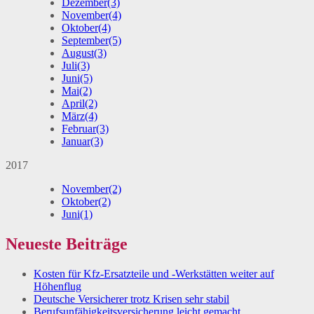
Dezember
(3)
November
(4)
Oktober
(4)
September
(5)
August
(3)
Juli
(3)
Juni
(5)
Mai
(2)
April
(2)
März
(4)
Februar
(3)
Januar
(3)
2017
November
(2)
Oktober
(2)
Juni
(1)
Neueste Beiträge
Kosten für Kfz-Ersatzteile und -Werkstätten weiter auf
Höhenflug
Deutsche Versicherer trotz Krisen sehr stabil
Berufsunfähigkeitsversicherung leicht gemacht