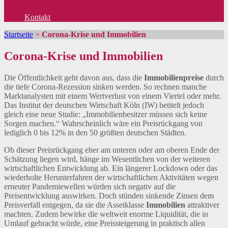
Was genau ist die Baufinanzierung?
Kontakt
Startseite
>
Corona-Krise und Immobilien
Corona-Krise und Immobilien
Die Öffentlichkeit geht davon aus, dass die
Immobilienpreise
durch
die tiefe Corona-Rezession sinken werden. So rechnen manche
Marktanalysten mit einem Wertverlust von einem Viertel oder mehr.
Das Institut der deutschen Wirtschaft Köln (IW) betitelt jedoch
gleich eine neue Studie: „Immobilienbesitzer müssen sich keine
Sorgen machen.“ Wahrscheinlich wäre ein Preisrückgang von
lediglich 0 bis 12% in den 50 größten deutschen Städten.
Ob dieser Preisrückgang eher am unteren oder am oberen Ende der
Schätzung liegen wird, hänge im Wesentlichen von der weiteren
wirtschaftlichen Entwicklung ab. Ein längerer Lockdown oder das
wiederholte Herunterfahren der wirtschaftlichen Aktivitäten wegen
erneuter Pandemiewellen würden sich negativ auf die
Preisentwicklung auswirken. Doch stünden sinkende Zinsen dem
Preisverfall entgegen, da sie die Assetklasse
Immobilien
attraktiver
machten. Zudem bewirke die weltweit enorme Liquidität, die in
Umlauf gebracht würde, eine Preissteigerung in praktisch allen