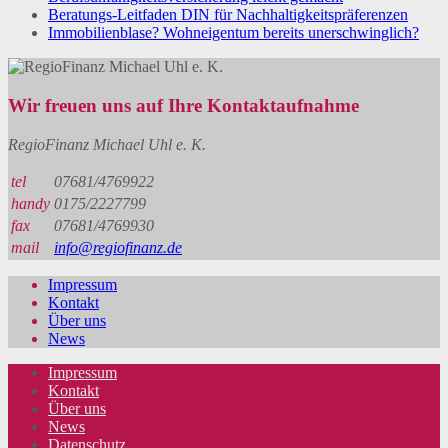
Beratungs-Leitfaden DIN für Nachhaltigkeitspräferenzen
Immobilienblase? Wohneigentum bereits unerschwinglich?
Wir freuen uns auf Ihre Kontaktaufnahme
RegioFinanz Michael Uhl e. K.
tel
07681/4769922
handy
0175/2227799
fax
07681/4769930
mail
info@regiofinanz.de
Impressum
Kontakt
Über uns
News
Impressum
Kontakt
Über uns
News
Datenschutz