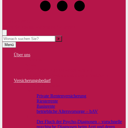
07681/4769922
Rufen Sie uns an, wir beraten Sie gerne!
Suche
Menü
Über uns
Über uns
News
RegioFinanz-Kunden stellen sich vor
Familien- und Systemaufstellung in Waldkirch
Versicherungsbedarf
Versicherungsbedarf
Die Altersvorsorge
Private Rentenversicherung
Riesterrente
Basisrente
betriebliche Altersvorsorge – bAV
BU Versicherung – Berufsunfähigkeit
Der Fluch der Psycho-Diagnosen – vorschnelle
psychische Diagnosen beim Arzt und deren