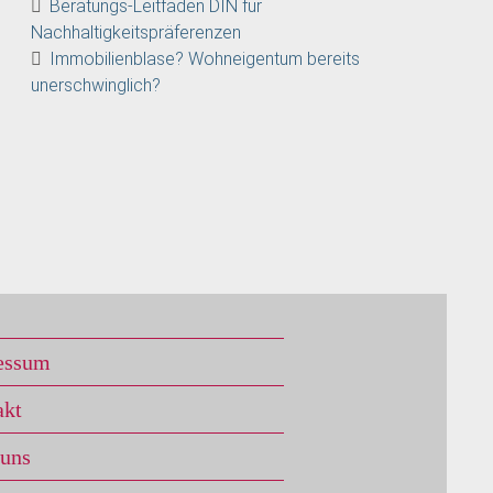
Beratungs-Leitfaden DIN für
Nachhaltigkeitspräferenzen
Immobilienblase? Wohneigentum bereits
unerschwinglich?
essum
akt
 uns