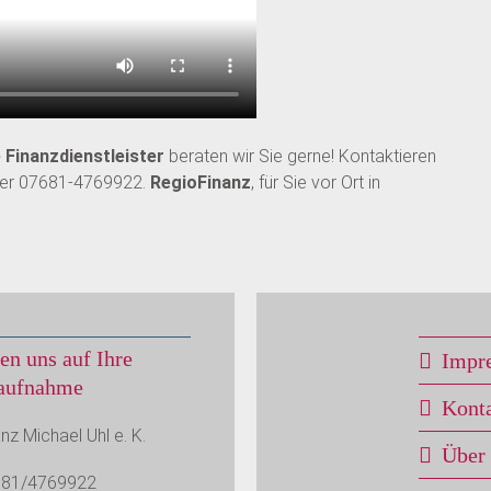
Finanzdienstleister
beraten wir Sie gerne! Kontaktieren
nter 07681-4769922.
RegioFinanz
, für Sie vor Ort in
en uns auf Ihre
Impr
aufnahme
Kont
nz Michael Uhl e. K.
Über
681/4769922