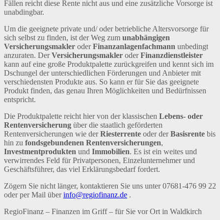
Fällen reicht diese Rente nicht aus und eine zusätzliche Vorsorge ist
unabdingbar.
Um die geeignete private und/ oder betriebliche Altersvorsorge für
sich selbst zu finden, ist der Weg zum
unabhängigen
Versicherungsmakler
oder
Finanzanlagenfachmann
unbedingt
anzuraten. Der
Versicherungsmakler
oder
Finanzdienstleister
kann auf eine große Produktpalette zurückgreifen und kennt sich im
Dschungel der unterschiedlichen Förderungen und Anbieter mit
verschiedensten Produkte aus. So kann er für Sie das geeignete
Produkt finden, das genau Ihren Möglichkeiten und Bedürfnissen
entspricht.
Die Produktpalette reicht hier von der klassischen
Lebens- oder
Rentenversicherung
über die staatlich geförderten
Rentenversicherungen wie der
Riesterrente
oder der
Basisrente
bis
hin zu
fondsgebundenen Rentenversicherungen
,
Investmentprodukten
und
Immobilien
. Es ist ein weites und
verwirrendes Feld für Privatpersonen, Einzelunternehmer und
Geschäftsführer, das viel Erklärungsbedarf fordert.
Zögern Sie nicht länger, kontaktieren Sie uns unter 07681-476 99 22
oder per Mail über
info@regiofinanz.de
.
RegioFinanz – Finanzen im Griff – für Sie vor Ort in Waldkirch