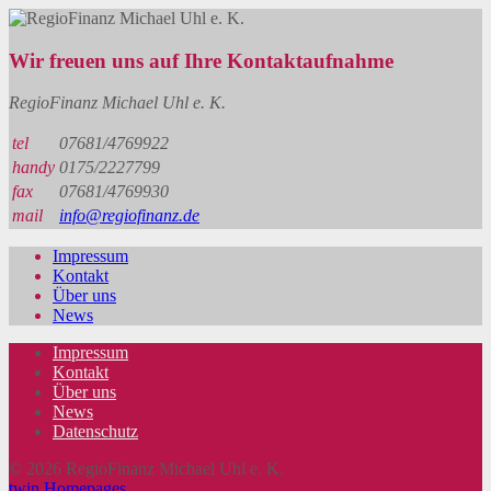
Wir freuen uns auf Ihre Kontaktaufnahme
RegioFinanz Michael Uhl e. K.
tel
07681/4769922
handy
0175/2227799
fax
07681/4769930
mail
info@regiofinanz.de
Impressum
Kontakt
Über uns
News
Impressum
Kontakt
Über uns
News
Datenschutz
© 2026 RegioFinanz Michael Uhl e. K.
twin Homepages