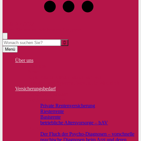
07681/4769922
Rufen Sie uns an, wir beraten Sie gerne!
Suche
Menü
Über uns
Über uns
News
RegioFinanz-Kunden stellen sich vor
Familien- und Systemaufstellung in Waldkirch
Versicherungsbedarf
Versicherungsbedarf
Die Altersvorsorge
Private Rentenversicherung
Riesterrente
Basisrente
betriebliche Altersvorsorge – bAV
BU Versicherung – Berufsunfähigkeit
Der Fluch der Psycho-Diagnosen – vorschnelle
psychische Diagnosen beim Arzt und deren