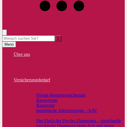
07681/4769922
Rufen Sie uns an, wir beraten Sie gerne!
Suche
Menü
Über uns
Über uns
News
RegioFinanz-Kunden stellen sich vor
Familien- und Systemaufstellung in Waldkirch
Versicherungsbedarf
Versicherungsbedarf
Die Altersvorsorge
Private Rentenversicherung
Riesterrente
Basisrente
betriebliche Altersvorsorge – bAV
BU Versicherung – Berufsunfähigkeit
Der Fluch der Psycho-Diagnosen – vorschnelle
psychische Diagnosen beim Arzt und deren