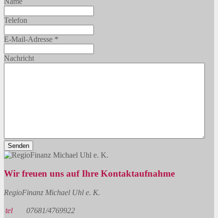
Name
Telefon
E-Mail-Adresse
*
Nachricht
Senden
Wir freuen uns auf Ihre Kontaktaufnahme
RegioFinanz Michael Uhl e. K.
tel
07681/4769922