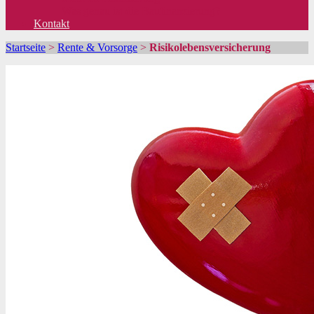
Was genau ist die Baufinanzierung?
Kontakt
Startseite
>
Rente & Vorsorge
>
Risikolebensversicherung